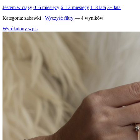
Jestem w ciąży
0–6 miesięcy
6–12 miesięcy
1–3 lata
3+ lata
Kategoria:
zabawki
·
Wyczyść filtry
— 4 wyników
Wyróżniony wpis