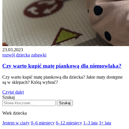
23.03.2023
rozwój dziecka
zabawki
Czy warto kupić matę piankową dla niemowlaka?
Czy warto kupić matę piankową dla dziecka? Jakie maty dostępne
są w sklepach? Którą wybrać?
Czytaj dalej
Szukaj
Szukaj
Wiek dziecka
Jestem w ciąży
0–6 miesięcy
6–12 miesięcy
1–3 lata
3+ lata