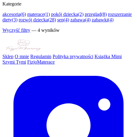
Kategorie
akcesoria
(6)
materace
(1)
pokój dziecka
(2)
przegląd
(8)
rozszerzanie
diety
(3)
rozwój dziecka
(28)
sen
(4)
zabawa
(4)
zabawki
(4)
Wyczyść filtry
— 4 wyników
Sklep
O mnie
Regulamin
Polityka prywatności
Książka Mimi
Szymi Tymi
FizjoMaterace