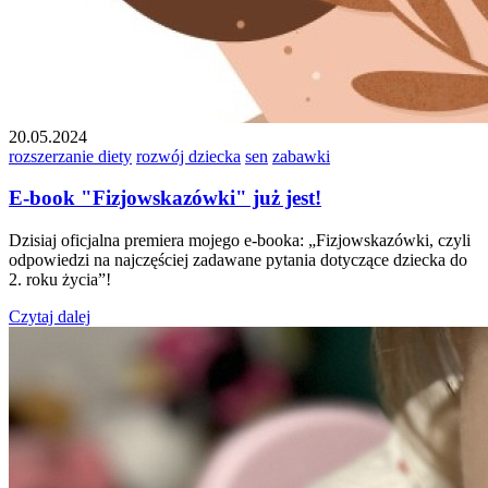
20.05.2024
rozszerzanie diety
rozwój dziecka
sen
zabawki
E-book "Fizjowskazówki" już jest!
Dzisiaj oficjalna premiera mojego e-booka: „Fizjowskazówki, czyli
odpowiedzi na najczęściej zadawane pytania dotyczące dziecka do
2. roku życia”!
Czytaj dalej